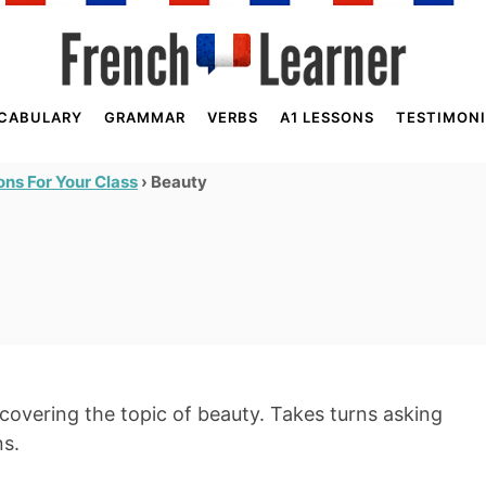
CABULARY
GRAMMAR
VERBS
A1 LESSONS
TESTIMONI
›
Beauty
ns For Your Class
covering the topic of beauty. Takes turns asking
ns.