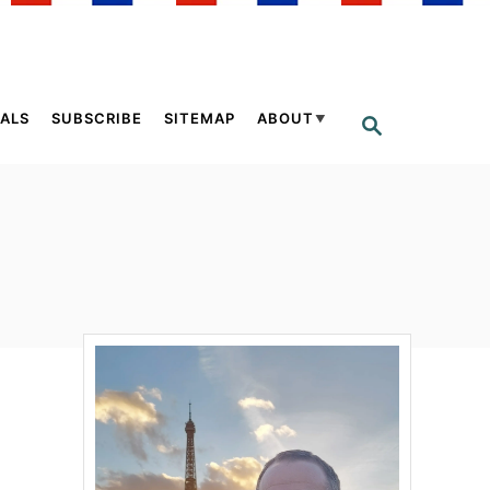
ALS
SUBSCRIBE
SITEMAP
ABOUT
S
E
A
R
C
H