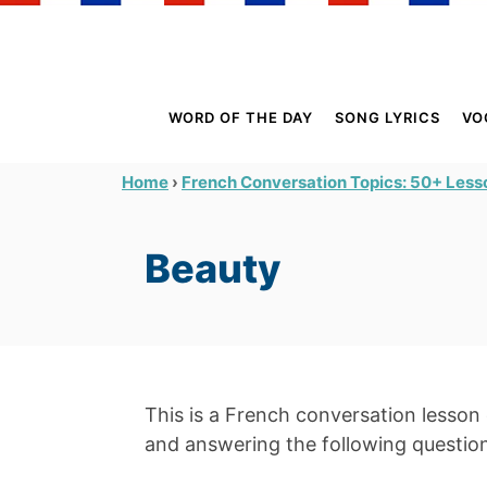
S
k
i
p
WORD OF THE DAY
SONG LYRICS
VO
t
o
›
Home
French Conversation Topics: 50+ Lesso
C
o
Beauty
n
t
e
n
t
This is a French conversation lesson 
and answering the following questio