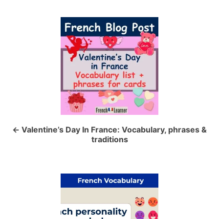
P
o
s
t
n
a
Valentine’s Day In France: Vocabulary, phrases &
traditions
v
i
g
a