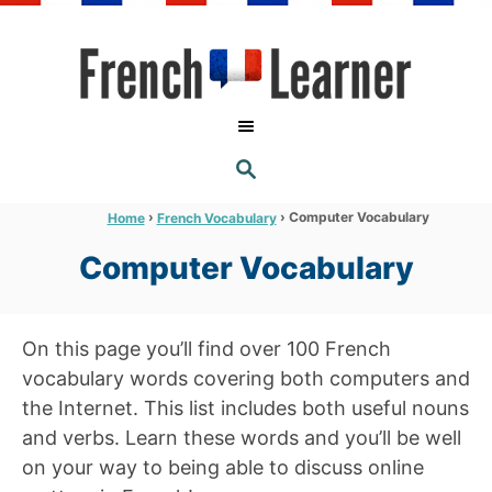
S
k
i
p
t
S
o
E
A
C
R
›
›
Computer Vocabulary
Home
French Vocabulary
C
o
H
Computer Vocabulary
n
t
e
On this page you’ll find over 100 French
n
vocabulary words covering both computers and
t
the Internet. This list includes both useful nouns
and verbs. Learn these words and you’ll be well
on your way to being able to discuss online