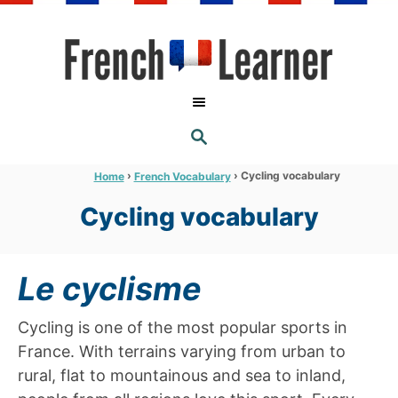
S
k
i
p
t
S
o
E
A
C
R
›
›
Cycling vocabulary
Home
French Vocabulary
C
o
H
Cycling vocabulary
n
t
e
Le cyclisme
n
t
Cycling is one of the most popular sports in
France. With terrains varying from urban to
rural, flat to mountainous and sea to inland,