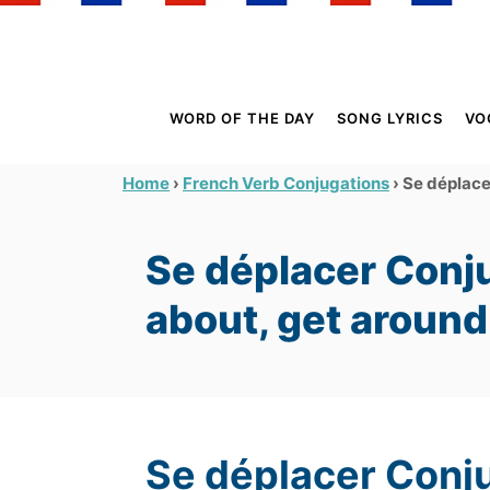
S
k
i
p
WORD OF THE DAY
SONG LYRICS
VO
t
o
›
›
Se déplace
Home
French Verb Conjugations
C
o
Se déplacer Conju
n
t
about, get around
e
n
t
Se déplacer Conj