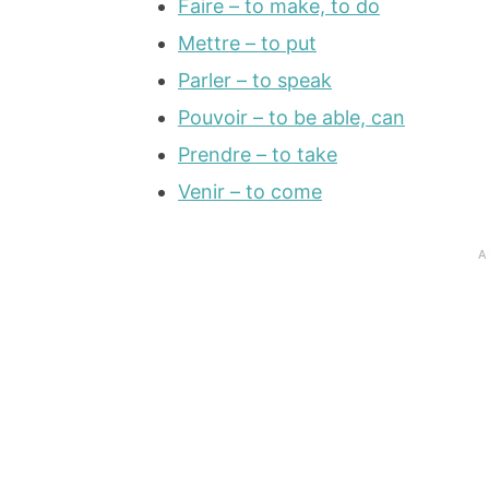
Faire – to make, to do
Mettre – to put
Parler – to speak
Pouvoir – to be able, can
Prendre – to take
Venir – to come