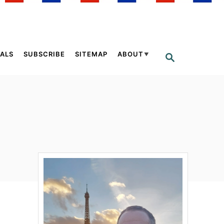
ALS
SUBSCRIBE
SITEMAP
ABOUT
S
E
A
R
C
H