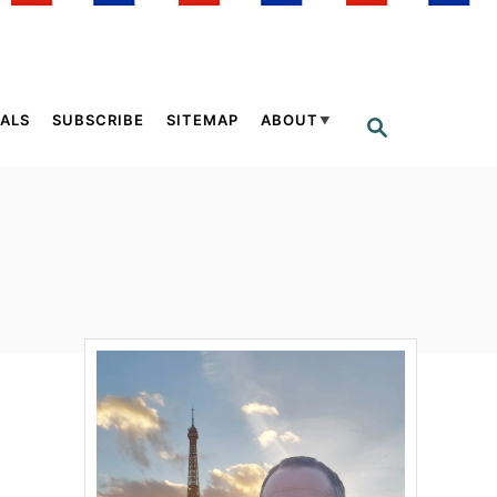
ALS
SUBSCRIBE
SITEMAP
ABOUT
S
E
A
R
C
H