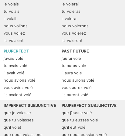
je volais
je volerai
tu volais
tu voleras
il volait
il volera
nous volions
nous volerons
vous voliez
vous volerez
ils volaient
ils voleront
PLUPERFECT
PAST FUTURE
j’avais volé
j’aurai volé
tu avais volé
tu auras volé
il avait volé
il aura volé
nous avions volé
nous aurons volé
vous aviez volé
vous aurez volé
ils avaient volé
ils auront volé
IMPERFECT SUBJUNCTIVE
PLUPERFECT SUBJUNCTIVE
que je volasse
que j’eusse volé
que tu volasses
que tu eusses volé
qu’il volât
qu’il eût volé
que nous volassions
que nous eussions volé