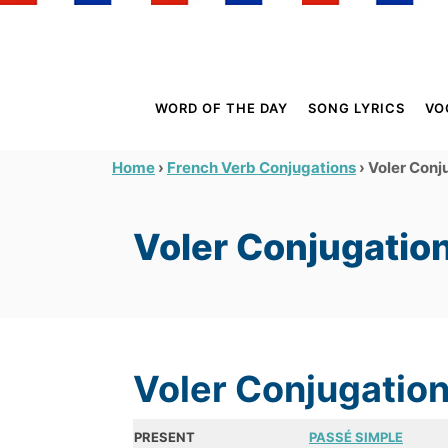
S
k
i
p
WORD OF THE DAY
SONG LYRICS
VO
t
o
›
›
Voler Conju
Home
French Verb Conjugations
C
o
Voler Conjugation 
n
t
e
n
t
Voler Conjugation
PRESENT
PASSÉ SIMPLE