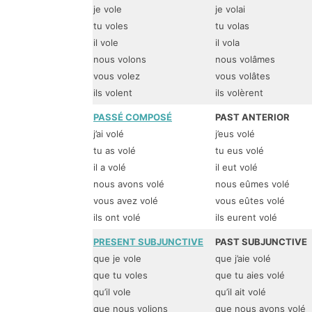
je vole
je volai
tu voles
tu volas
il vole
il vola
nous volons
nous volâmes
vous volez
vous volâtes
ils volent
ils volèrent
PASSÉ COMPOSÉ
PAST ANTERIOR
j’ai volé
j’eus volé
tu as volé
tu eus volé
il a volé
il eut volé
nous avons volé
nous eûmes volé
vous avez volé
vous eûtes volé
ils ont volé
ils eurent volé
PRESENT SUBJUNCTIVE
PAST SUBJUNCTIVE
que je vole
que j’aie volé
que tu voles
que tu aies volé
qu’il vole
qu’il ait volé
que nous volions
que nous ayons volé