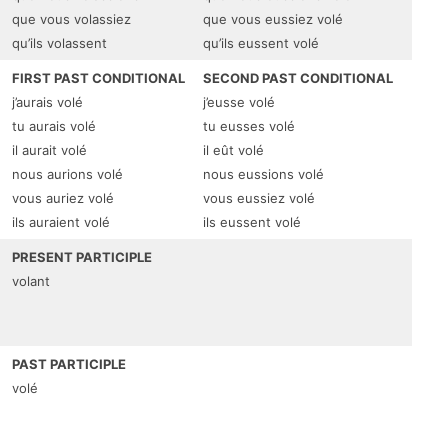
que vous volassiez
que vous eussiez volé
qu’ils volassent
qu’ils eussent volé
FIRST PAST CONDITIONAL
SECOND PAST CONDITIONAL
j’aurais volé
j’eusse volé
tu aurais volé
tu eusses volé
il aurait volé
il eût volé
nous aurions volé
nous eussions volé
vous auriez volé
vous eussiez volé
ils auraient volé
ils eussent volé
PRESENT PARTICIPLE
volant
PAST PARTICIPLE
volé