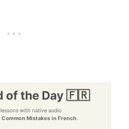
 of the Day 🇫🇷
 lessons with native audio
 Common Mistakes in French
.