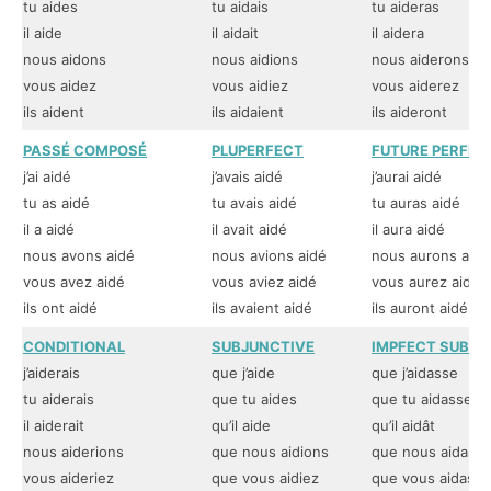
tu aides
tu aidais
tu aideras
il aide
il aidait
il aidera
nous aidons
nous aidions
nous aiderons
vous aidez
vous aidiez
vous aiderez
ils aident
ils aidaient
ils aideront
PASSÉ COMPOSÉ
PLUPERFECT
FUTURE PERFEC
j’ai aidé
j’avais aidé
j’aurai aidé
tu as aidé
tu avais aidé
tu auras aidé
il a aidé
il avait aidé
il aura aidé
nous avons aidé
nous avions aidé
nous aurons aidé
vous avez aidé
vous aviez aidé
vous aurez aidé
ils ont aidé
ils avaient aidé
ils auront aidé
CONDITIONAL
SUBJUNCTIVE
IMPFECT SUBJU
j’aiderais
que j’aide
que j’aidasse
tu aiderais
que tu aides
que tu aidasses
il aiderait
qu’il aide
qu’il aidât
nous aiderions
que nous aidions
que nous aidassi
vous aideriez
que vous aidiez
que vous aidassi