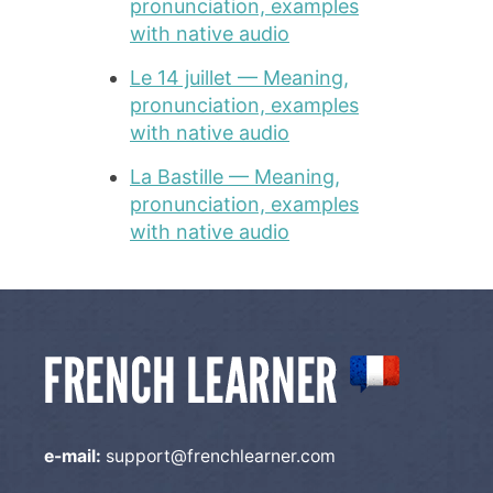
pronunciation, examples
with native audio
Le 14 juillet — Meaning,
pronunciation, examples
with native audio
La Bastille — Meaning,
pronunciation, examples
with native audio
e-mail:
support@frenchlearner.com