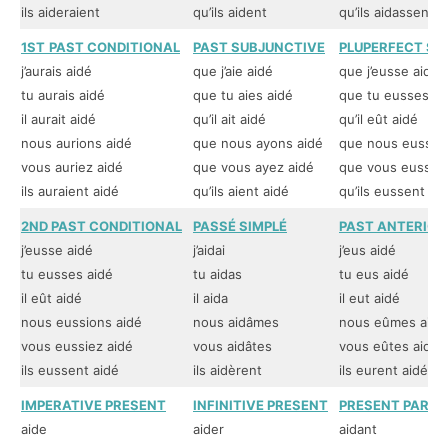
ils aideraient
qu’ils aident
qu’ils aidassent
1ST
PAST CONDITIONAL
PAST SUBJUNCTIVE
PLUPERFECT SU
j’aurais aidé
que j’aie aidé
que j’eusse aidé
tu aurais aidé
que tu aies aidé
que tu eusses ai
il aurait aidé
qu’il ait aidé
qu’il eût aidé
nous aurions aidé
que nous ayons aidé
que nous eussion
vous auriez aidé
que vous ayez aidé
que vous eussiez
ils auraient aidé
qu’ils aient aidé
qu’ils eussent ai
2ND PAST CONDITIONAL
PASSÉ SIMPLÉ
PAST ANTERIOR
j’eusse aidé
j’aidai
j’eus aidé
tu eusses aidé
tu aidas
tu eus aidé
il eût aidé
il aida
il eut aidé
nous eussions aidé
nous aidâmes
nous eûmes aidé
vous eussiez aidé
vous aidâtes
vous eûtes aidé
ils eussent aidé
ils aidèrent
ils eurent aidé
IMPERATIVE PRESENT
INFINITIVE PRESENT
PRESENT PARTIC
aide
aider
aidant