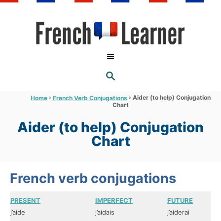
S
k
i
p
t
S
o
E
A
C
R
›
›
Aider (to help) Conjugation
Home
French Verb Conjugations
C
Chart
o
H
n
Aider (to help) Conjugation
t
Chart
e
n
French verb conjugations
t
PRESENT
IMPERFECT
FUTURE
j’aide
j’aidais
j’aiderai