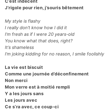
C’est indécent
J’rigole pour rien, j’souris bêtement
My style is flashy
I really don’t know how I did it
I’m fresh as if I were 20 years-old
You know what that does, right?
It’s shameless
I’m joking kidding for no reason, I smile foolishly
La vie est biscuit
Comme une journée d’déconfinement
Non merci
Mon verre est à moitié rempli
Y a les jours sans
Les jours avec
Ce s’ra avec, ce coup-ci