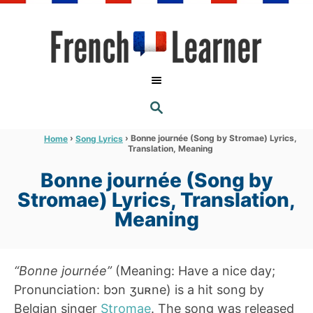
S
k
i
p
t
S
o
E
A
C
R
›
›
Bonne journée (Song by Stromae) Lyrics,
Home
Song Lyrics
C
Translation, Meaning
o
H
n
Bonne journée (Song by
t
Stromae) Lyrics, Translation,
e
Meaning
n
t
“Bonne journée”
(Meaning: Have a nice day;
Pronunciation: bɔn ʒuʀne) is a hit song by
Belgian singer
Stromae
. The song was released