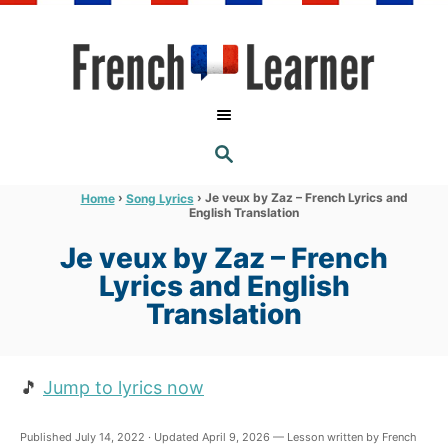
S
k
i
p
t
S
o
E
A
C
R
›
›
Je veux by Zaz – French Lyrics and
Home
Song Lyrics
C
English Translation
o
H
n
Je veux by Zaz – French
t
Lyrics and English
e
Translation
n
t
🎵
Jump to lyrics now
Published July 14, 2022 · Updated April 9, 2026 — Lesson written by French