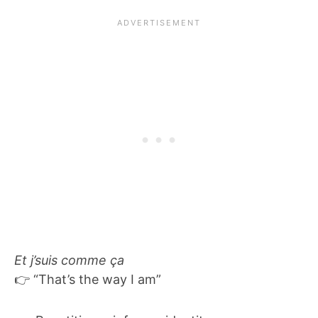
Et j’suis comme ça
👉 “That’s the way I am”