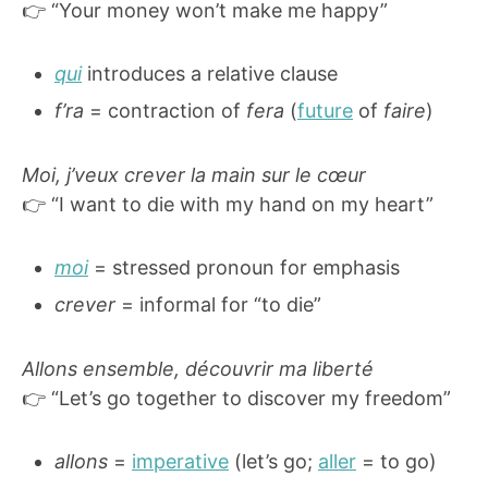
👉 “Your money won’t make me happy”
qui
introduces a relative clause
f’ra
= contraction of
fera
(
future
of
faire
)
Moi, j’veux crever la main sur le cœur
👉 “I want to die with my hand on my heart”
moi
= stressed pronoun for emphasis
crever
= informal for “to die”
Allons ensemble, découvrir ma liberté
👉 “Let’s go together to discover my freedom”
allons
=
imperative
(let’s go;
aller
= to go)