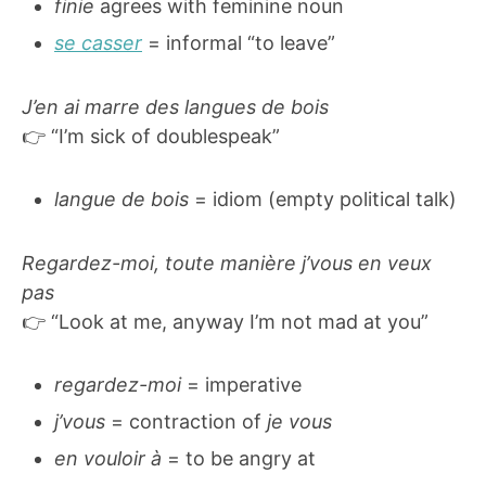
finie
agrees with feminine noun
se casser
= informal “to leave”
J’en ai marre des langues de bois
👉 “I’m sick of doublespeak”
langue de bois
= idiom (empty political talk)
Regardez-moi, toute manière j’vous en veux
pas
👉 “Look at me, anyway I’m not mad at you”
regardez-moi
= imperative
j’vous
= contraction of
je vous
en vouloir à
= to be angry at