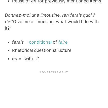
Reuse of
en
for previously mentioned items
Donnez-moi une limousine, j’en ferais quoi ?
👉 “Give me a limousine, what would I do with
it?”
ferais
=
conditional
of
faire
Rhetorical question structure
en
= “with it”